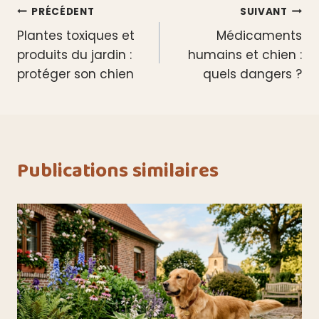
Navigation
PRÉCÉDENT
SUIVANT
Plantes toxiques et
Médicaments
de
produits du jardin :
humains et chien :
l’article
protéger son chien
quels dangers ?
Publications similaires