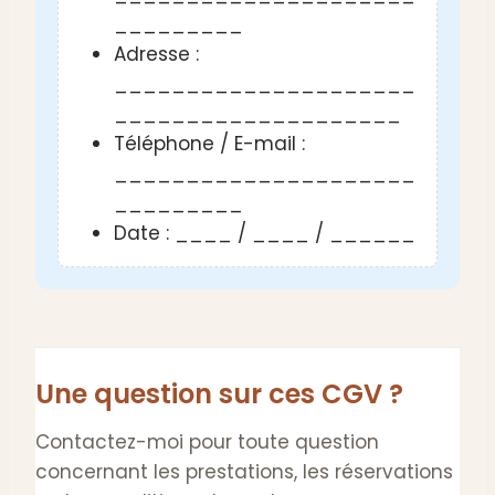
_________
Adresse :
_____________________
____________________
Téléphone / E-mail :
_____________________
_________
Date : ____ / ____ / ______
Une question sur ces CGV ?
Contactez-moi pour toute question
concernant les prestations, les réservations